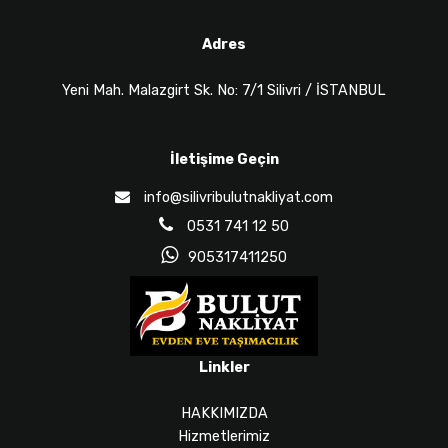
Adres
Yeni Mah. Malazgirt Sk. No: 7/1 Silivri / İSTANBUL
İletişime Geçin
info@silivribulutnakliyat.com
0531 741 12 50
905317411250
Linkler
HAKKIMIZDA
Hizmetlerimiz